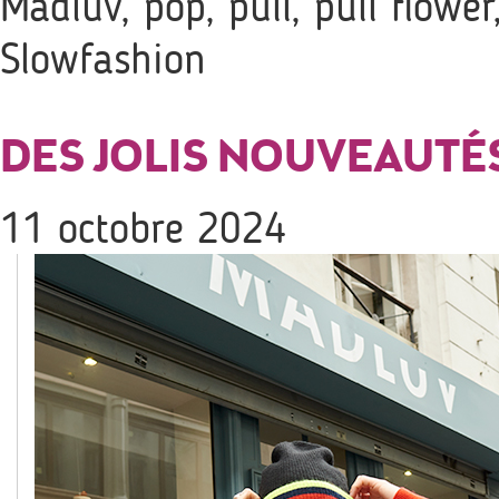
Madluv
,
pop
,
pull
,
pull flower
Slowfashion
DES JOLIS NOUVEAUTÉS
11 octobre 2024