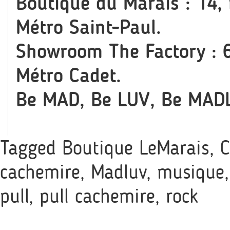
Boutique du Marais : 14,
Métro Saint-Paul.
Showroom The Factory : 6
Métro Cadet.
Be MAD, Be LUV, Be MAD
Tagged
Boutique LeMarais
,
C
cachemire
,
Madluv
,
musique
pull
,
pull cachemire
,
rock