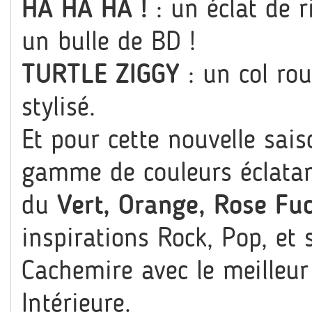
HA HA HA !
: un éclat de r
un bulle de BD !
TURTLE ZIGGY
: un col ro
stylisé.
Et pour cette nouvelle sai
gamme de couleurs éclatan
du
Vert
,
Orange
,
Rose Fu
inspirations Rock, Pop, et 
Cachemire avec le meilleur
Intérieure.