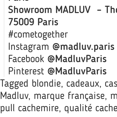
Showroom MADLUV – The 
75009 Paris
#cometogether
Instagram
@madluv.paris
Facebook
@MadluvParis
Pinterest
@MadluvParis
Tagged
blondie
,
cadeaux
,
ca
Madluv
,
marque française
,
m
pull cachemire
,
qualité cach