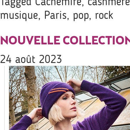
Tagged
Cachemire
,
cashmere
musique
,
Paris
,
pop
,
rock
NOUVELLE COLLECTIO
24 août 2023