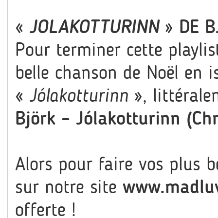
«
JOLAKOTTURINN
» DE B
Pour terminer cette playlis
belle chanson de Noël en is
«
Jólakotturinn
», littérale
Björk – Jólakotturinn (C
Alors pour faire vos plus
sur notre site
www.madluv
offerte !