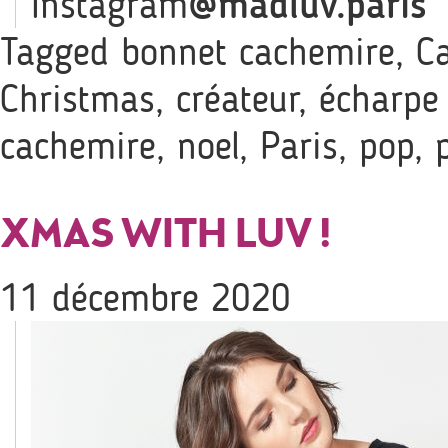
Instagram
@madluv.paris
Tagged
bonnet cachemire
,
C
Christmas
,
créateur
,
écharpe
cachemire
,
noel
,
Paris
,
pop
,
XMAS WITH LUV !
11 décembre 2020