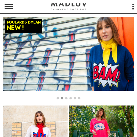
FOULARDS DYLAN
NEW !
•
•
•
•
•
•