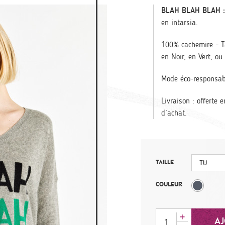
BLAH BLAH BLAH :
en intarsia.
100% cachemire - Tai
en Noir, en Vert, ou 
Mode éco-responsab
Livraison : offerte
d’achat.
TU
TAILLE
COULEUR
AJ