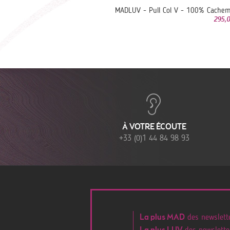
MADLUV - Pull Col V - 100% Cachem
295,0
À VOTRE ÉCOUTE
+33 (0)1 44 84 98 93
des newslette
La plus MAD
des newslette