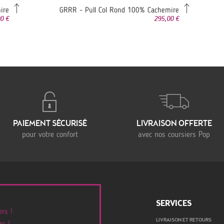
ire
GRRR - Pull Col Rond 100% Cachemire
0 €
295,00 €
PAIEMENT SÉCURISÉ
LIVRAISON OFFERTE
pour votre confort
avec nos coursiers Pop
SERVICES
rs !
LIVRAISON ET RETOURS
rs !