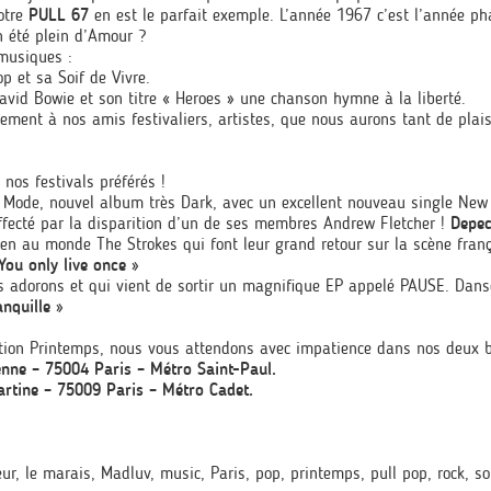
otre
PULL 67
en est le parfait exemple. L’année 1967 c’est l’année 
n été plein d’Amour ?
 musiques :
p et sa Soif de Vivre.
avid Bowie et son titre « Heroes » une chanson hymne à la liberté.
ement à nos amis festivaliers, artistes, que nous aurons tant de plaisi
 nos festivals préférés !
ode, nouvel album très Dark, avec un excellent nouveau single New 
fecté par la disparition d’un de ses membres Andrew Fletcher !
Depec
rien au monde The Strokes qui font leur grand retour sur la scène fra
You only live once »
us adorons et qui vient de sortir un magnifique EP appelé PAUSE. Danso
anquille »
lection Printemps, nous vous attendons avec impatience dans nos deux
enne – 75004 Paris – Métro Saint-Paul.
rtine – 75009 Paris – Métro Cadet.
eur
,
le marais
,
Madluv
,
music
,
Paris
,
pop
,
printemps
,
pull pop
,
rock
,
so