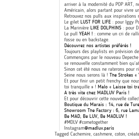
arriver à la modernité du POP ART,
n
Américain, alors partant pour vivre u
Retrouvez nos pulls aux inspirations
Le gilet
LUST FOR LIFE
: pour Iggy Po
La Marinière
LIKE DOLPHINS
: pour D
Le pull
YEAH !
: comme un cri de ralli
fosse ou en backstage.
Découvrez nos artistes préférés !
Toujours des playlists en prévision de
Commençons par le nouveau Depeche M
se renouvelle constamment bien qu’af
Sinon cet été nous ne raterons pour 
Seine nous serons là !
The Strokes « 
Et pour finir un petit frenchy que no
toi tranquille » !
Malo « Laisse toi tr
A très vite chez MADLUV Paris !
Et pour découvrir cette nouvelle col
Boutique du Marais : 14, rue de Tur
Showroom The Factory : 6, rue Lama
Be MAD, Be LUV, Be MADLUV !
#MDLV #cometogether
Instagram
@madluv.paris
Tagged
Cachemire
,
cashmere
,
coton
,
créat